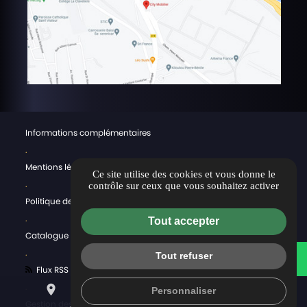
Informations complémentaires
.
Mentions légales
Ce site utilise des cookies et vous donne le
.
contrôle sur ceux que vous souhaitez activer
Politique de confidentialité & CGV
.
Tout accepter
Catalogue
.
Tout refuser
WhatsApp
Flux RSS
.
place
mail
call
Personnaliser
Gestion des cookies