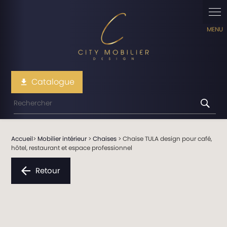
Panneau de gestion des cookies
Catalogue
file_download
Accueil
>
Mobilier intérieur
>
Chaises
> Chaise TULA design pour café,
hôtel, restaurant et espace professionnel
Retour