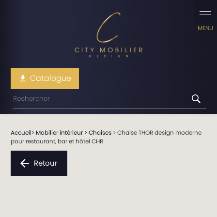
Panneau de gestion des cookies
Catalogue
file_download
Accueil
>
Mobilier intérieur
>
Chaises
> Chaise THOR design moderne
pour restaurant, bar et hôtel CHR
Retour