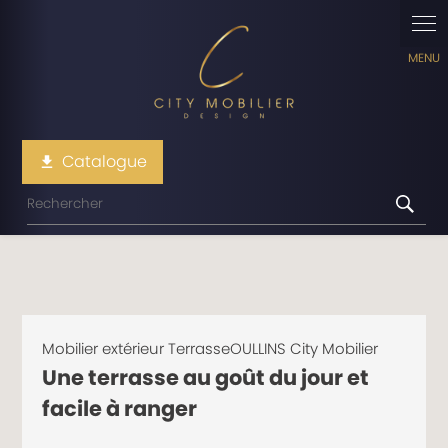
Panneau de gestion des cookies
Catalogue
file_download
Mobilier extérieur TerrasseOULLINS City Mobilier
Une terrasse au goût du jour et
facile à ranger