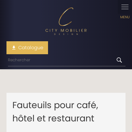
Panneau de gestion des cookies
Catalogue
file_download
Fauteuils pour café,
hôtel et restaurant