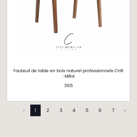
Fauteuil de table en bois naturel professionnels CHR
: MIRA
365
‹
1
2
3
4
5
6
7
›