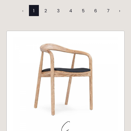
‹
1
2
3
4
5
6
7
›