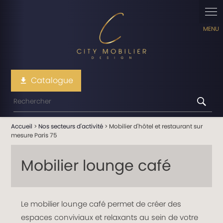
Panneau de gestion des cookies
Catalogue
file_download
Accueil
>
Nos secteurs d'activité
> Mobilier d'hôtel et restaurant sur
mesure Paris 75
Mobilier lounge café
Le mobilier lounge café permet de créer des
espaces conviviaux et relaxants au sein de votre