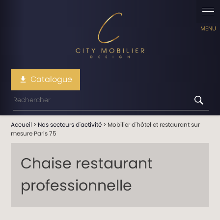
Panneau de gestion des cookies
Catalogue
file_download
Accueil
>
Nos secteurs d'activité
> Mobilier d'hôtel et restaurant sur
mesure Paris 75
Chaise restaurant
professionnelle