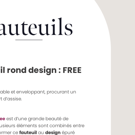
auteuils
l rond design : FREE
stable et enveloppant, procurant un
 d’assise.
ree
est d’une grande beauté de
Plusieurs éléments sont combinés entre
former ce
fauteuil
au
design
épuré