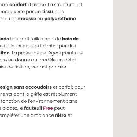
rand
confort
d’assise. La structure est
, recouverte par un
tissu
puis
par une
mousse
en
polyuréthane
ieds
fins sont taillés dans le
bois de
és à leurs deux extrémités par des
aiton
. La présence de légers points de
l’assise donne au modèle un détail
e de finition, venant parfaire
design sans accoudoirs
et parfait pour
ments dont la griffe est résolument
n fonction de l’environnement dans
e placez, le
fauteuil
Free
peut
ompléter une ambiance
rétro
et