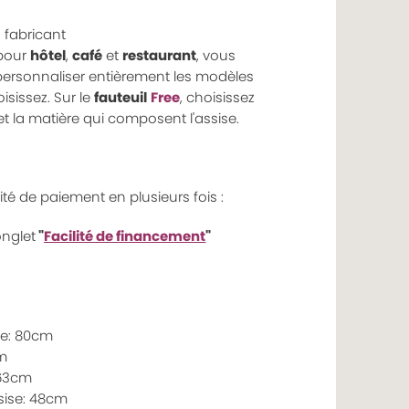
,
fabricant
pour
hôtel
,
café
et
restaurant
, vous
ersonnaliser entièrement les modèles
sissez. Sur le
fauteuil
Free
, choisissez
et la matière qui composent l'assise.
lité de paiement en plusieurs fois :
onglet
"
Facilité de financement
"
le: 80cm
m
 63cm
sise: 48cm