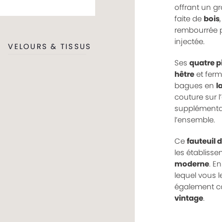
offrant un g
faite de
bois
rembourrée 
injectée.
VELOURS & TISSUS
Ses
quatre p
hêtre
et ferm
bagues en
l
couture sur 
supplémentair
l’ensemble.
Ce
fauteuil 
les établisse
moderne
. E
lequel vous l
également c
vintage
.