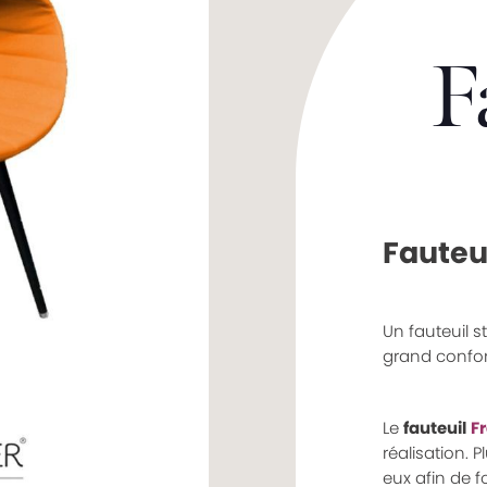
F
Fauteui
Un fauteuil 
grand confort
Le
fauteuil
F
réalisation. 
eux afin de 