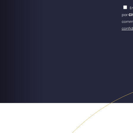
E
par
Ci
commer
confide