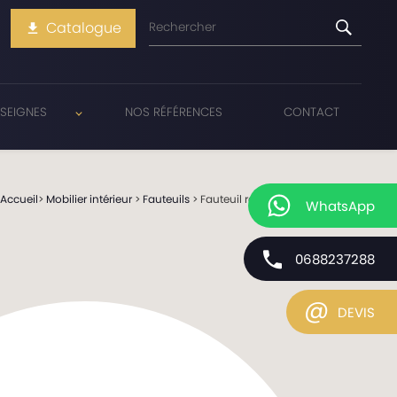
Catalogue
file_download
SEIGNES
NOS RÉFÉRENCES
CONTACT
Accueil
>
Mobilier intérieur
>
Fauteuils
> Fauteuil rond design : FREE
WhatsApp
0688237288
@
DEVIS