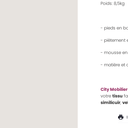
Poids: 8,5kg
- pieds en b
- piètement e
- mousse en 
- matière et 
City Mobilier
votre
tissu
fa
similicuir
,
ve